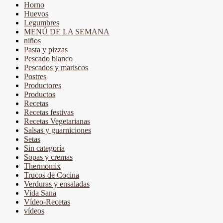
Horno
Huevos
Legumbres
MENÚ DE LA SEMANA
niños
Pasta y pizzas
Pescado blanco
Pescados y mariscos
Postres
Productores
Productos
Recetas
Recetas festivas
Recetas Vegetarianas
Salsas y guarniciones
Setas
Sin categoría
Sopas y cremas
Thermomix
Trucos de Cocina
Verduras y ensaladas
Vida Sana
Vídeo-Recetas
vídeos