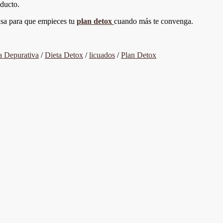
oducto.
asa para que empieces tu
plan detox
cuando más te convenga.
a Depurativa
/
Dieta Detox
/
licuados
/
Plan Detox