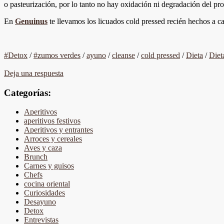
o pasteurización, por lo tanto no hay oxidación ni degradación del pr
En
Genuinus
te llevamos los licuados cold pressed recién hechos a c
#Detox
/
#zumos verdes
/
ayuno
/
cleanse
/
cold pressed
/
Dieta
/
Diet
Deja una respuesta
Categorías:
Aperitivos
aperitivos festivos
Aperitivos y entrantes
Arroces y cereales
Aves y caza
Brunch
Carnes y guisos
Chefs
cocina oriental
Curiosidades
Desayuno
Detox
Entrevistas