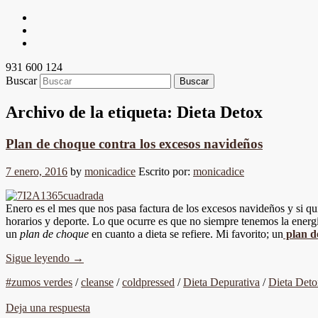
931 600 124
Buscar
Archivo de la etiqueta:
Dieta Detox
Plan de choque contra los excesos navideños
7 enero, 2016
by
monicadice
Escrito por:
monicadice
Enero es el mes que nos pasa factura de los excesos navideños y si qui
horarios y deporte. Lo que ocurre es que no siempre tenemos la energ
un
plan de choque
en cuanto a dieta se refiere. Mi favorito; un
plan d
Sigue leyendo
→
#zumos verdes
/
cleanse
/
coldpressed
/
Dieta Depurativa
/
Dieta Deto
Deja una respuesta