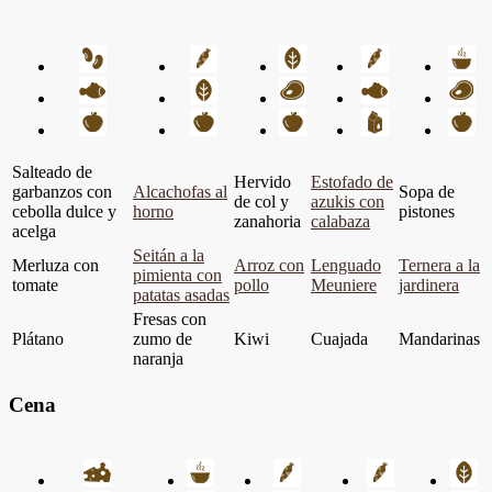
Salteado de
Hervido
Estofado de
garbanzos con
Alcachofas al
Sopa de
de col y
azukis con
cebolla dulce y
horno
pistones
zanahoria
calabaza
acelga
Seitán a la
Merluza con
Arroz con
Lenguado
Ternera a la
pimienta con
tomate
pollo
Meuniere
jardinera
patatas asadas
Fresas con
Plátano
zumo de
Kiwi
Cuajada
Mandarinas
naranja
Cena