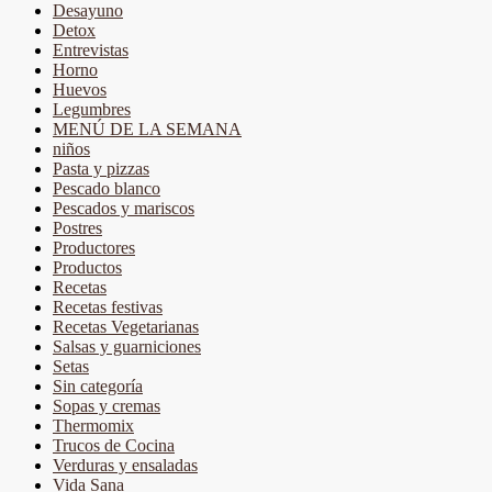
Desayuno
Detox
Entrevistas
Horno
Huevos
Legumbres
MENÚ DE LA SEMANA
niños
Pasta y pizzas
Pescado blanco
Pescados y mariscos
Postres
Productores
Productos
Recetas
Recetas festivas
Recetas Vegetarianas
Salsas y guarniciones
Setas
Sin categoría
Sopas y cremas
Thermomix
Trucos de Cocina
Verduras y ensaladas
Vida Sana