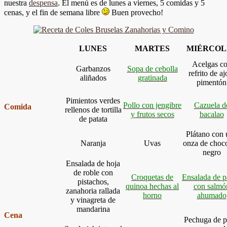
nuestra
despensa
. El menú es de lunes a viernes, 5 comidas y 5
cenas, y el fin de semana libre
Buen provecho!
LUNES
MARTES
MIÉRCOL
Acelgas c
Garbanzos
Sopa de cebolla
refrito de aj
aliñados
gratinada
pimentón
Pimientos verdes
Pollo con jengibre
Cazuela d
Comida
rellenos de tortilla
y frutos secos
bacalao
de patata
Plátano con 
Naranja
Uvas
onza de choco
negro
Ensalada de hoja
de roble con
Croquetas de
Ensalada de p
pistachos,
quinoa hechas al
con salmó
zanahoria rallada
horno
ahumado
y vinagreta de
mandarina
Cena
Pechuga de p