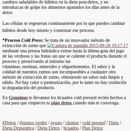
cambios saludables de hábitos en la dieta post-detox, y no
introduzcas de golpe los alimentos apartados los días antes de la
detox
Las células se regeneran continuamente por lo que puedes cambiar
hábitos desde hoy mismo y comenzar ese proceso.
*Proceso
Cold Press
:
Se trata de un innovador método de
extracción de zumo que
mediante una prensa hidráulica extrae hasta la última gota del jugo
de las verduras y las frutas sin que se caliente el producto durante el
proceso y preservando al máximo las
vitaminas, enzimas, minerales y oligoelementos. El sabor y la
calidad de nuestros zumos son incomparables a cualquier otro
método de extracción de zumo, obteniendo un sabor más limpio y
nítido. No hay calor o pasteurización, por lo tanto no hay oxidación
ni degradación del producto.
En
Genuinus
te llevamos los licuados cold pressed recién hechos a
casa para que empieces tu
plan detox
cuando más te convenga.
#Detox
/
#zumos verdes
/
ayuno
/
cleanse
/
cold pressed
/
Dieta
/
Dieta Depurativa
/
Dieta Detox
/
licuados
/
Plan Detox