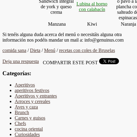
Sandwich integral
o pavo a l
Lubina al horno
de york y queso
plancha c
con calabacín
crema
salteado d
espinacas
Manzana
Kiwi
Naranja
Si tenéis alguna duda acerca del menú o necesitáis alguna otra
información nos podéis mandar un mail a: info@genuinus.com
comida sana
/
Dieta
/
Menú
/
recetas con coles de Bruselas
Deja una respuesta
COMPARTIR ESTE POST
Categorías:
Aperitivos
aperitivos festivos
Aperitivos y entrantes
Arroces y cereales
Aves y caza
Brunch
Carnes y guisos
Chefs
cocina oriental
Curiosidades