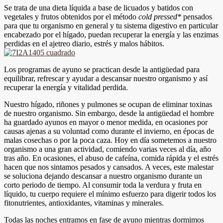
Se trata de una dieta líquida a base de licuados y batidos con
vegetales y frutos obtenidos por el método
cold
pressed
*
pensados
para que tu organismo en general y tu sistema digestivo en particular
encabezado por el hígado, puedan recuperar la energía y las enzimas
perdidas en el ajetreo diario, estrés y malos hábitos.
Los programas de ayuno se practican desde la antigüedad para
equilibrar, refrescar y ayudar a descansar nuestro organismo y así
recuperar la energía y vitalidad perdida.
Nuestro hígado, riñones y pulmones se ocupan de eliminar toxinas
de nuestro organismo. Sin embargo, desde la antigüedad el hombre
ha guardado ayunos en mayor o menor medida, en ocasiones por
causas ajenas a su voluntad como durante el invierno, en épocas de
malas cosechas o por la poca caza. Hoy en día sometemos a nuestro
organismo a una gran actividad, comiendo varias veces al día, año
tras año. En ocasiones, el abuso de cafeína, comida rápida y el estrés
hacen que nos sintamos pesados y cansados. A veces, este malestar
se soluciona dejando descansar a nuestro organismo durante un
corto periodo de tiempo. Al consumir toda la verdura y fruta en
líquido, tu cuerpo requiere el mínimo esfuerzo para digerir todos los
fitonutrientes, antioxidantes, vitaminas y minerales.
Todas las noches entramos en fase de ayuno mientras dormimos