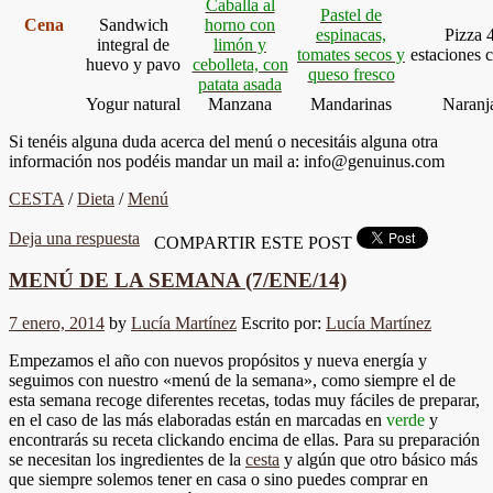
Caballa al
Pastel de
Cena
Sandwich
horno con
espinacas,
Pizza 
integral de
limón y
tomates secos y
estaciones 
huevo y pavo
cebolleta, con
queso fresco
patata asada
Yogur natural
Manzana
Mandarinas
Naranj
Si tenéis alguna duda acerca del menú o necesitáis alguna otra
información nos podéis mandar un mail a: info@genuinus.com
CESTA
/
Dieta
/
Menú
Deja una respuesta
COMPARTIR ESTE POST
MENÚ DE LA SEMANA (7/ENE/14)
7 enero, 2014
by
Lucía Martínez
Escrito por:
Lucía Martínez
Empezamos el año con nuevos propósitos y nueva energía y
seguimos con nuestro «menú de la semana», como siempre el de
esta semana recoge diferentes recetas, todas muy fáciles de preparar,
en el caso de las más elaboradas están en marcadas en
verde
y
encontrarás su receta clickando encima de ellas. Para su preparación
se necesitan los ingredientes de la
cesta
y algún que otro básico más
que siempre solemos tener en casa o sino puedes comprar en