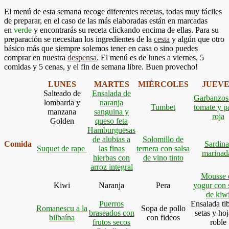
El menú de esta semana recoge diferentes recetas, todas muy fáciles
de preparar, en el caso de las más elaboradas están en marcadas
en
verde
y encontrarás su receta clickando encima de ellas. Para su
preparación se necesitan los ingredientes de la
cesta
y algún que otro
básico más que siempre solemos tener en casa o sino puedes
comprar en nuestra
despensa
. El menú es de lunes a viernes, 5
comidas y 5 cenas, y el fin de semana libre. Buen provecho!
LUNES
MARTES
MIÉRCOLES
JUEVE
Salteado de
Ensalada de
Garbanzos
lombarda y
naranja
Tumbet
tomate y p
manzana
sanguina y
roja
Golden
queso feta
Hamburguesas
de alubias a
Solomillo de
Comida
Sardina
Suquet de rape
las finas
ternera con salsa
marinad
hierbas con
de vino tinto
arroz integral
Mousse 
Kiwi
Naranja
Pera
yogur con 
de kiw
Puerros
Ensalada ti
Romanescu a la
Sopa de pollo
braseados con
setas y hoj
bilbaína
con fideos
frutos secos
roble