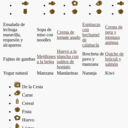
Ensalada de
Espinacas
Crema de
lechuga
Sopa de
con
Crema de
pera y
maravilla,
miso con
bechamel
tomate asado
mostaza
requesón y
noodles
de
antigua
alcaparras
calabacín
Huevo a la
Brocheta de
Quiche de
Mejillones
plancha con
Fajitas de gambas
pavo y
brócoli y
a la belga
palitos de
manzana
salmón
boniato
Yogur natural
Manzana
Mandarinas
Naranja
Kiwi
De la Cesta
Carne
Cereal
Fruta
Huevo