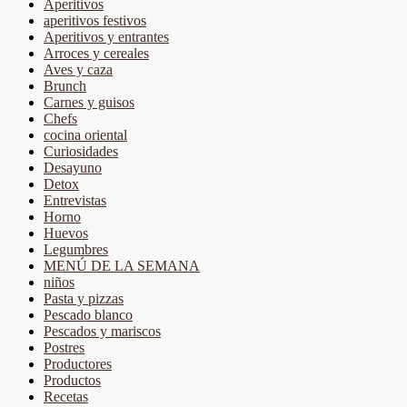
Aperitivos
aperitivos festivos
Aperitivos y entrantes
Arroces y cereales
Aves y caza
Brunch
Carnes y guisos
Chefs
cocina oriental
Curiosidades
Desayuno
Detox
Entrevistas
Horno
Huevos
Legumbres
MENÚ DE LA SEMANA
niños
Pasta y pizzas
Pescado blanco
Pescados y mariscos
Postres
Productores
Productos
Recetas