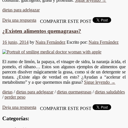
consumir: glucógeno, grasa y proteínas.
Sigue leyendo
→
dietas para adelgazar
Deja una respuesta
COMPARTIR ESTE POST
¿Existen alimentos quemagrasas?
16 junio, 2014
by
Naira Fernández
Escrito por:
Naira Fernández
El zumo de limón, la papaya, el vinagre de sidra, la naranja ácida, el
pomelo, el rábano… Estos son algunos ejemplos de alimentos que
parecen disolver mágicamente la grasa, como si de un detergente se
tratara. ¿Existe algo de verdad en esto? ¿Ayudan a “acelerar el
metabolismo” y a que quememos más grasa?
Sigue leyendo
→
dietas
/
dietas para adelgazar
/
dietas quemagrasas
/
dietas saludables
/
perder peso
Deja una respuesta
COMPARTIR ESTE POST
Categorías: