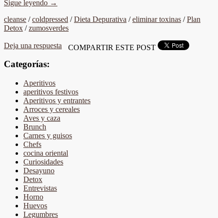
Sigue leyendo
→
cleanse
/
coldpressed
/
Dieta Depurativa
/
eliminar toxinas
/
Plan
Detox
/
zumosverdes
Deja una respuesta
COMPARTIR ESTE POST
Categorías:
Aperitivos
aperitivos festivos
Aperitivos y entrantes
Arroces y cereales
Aves y caza
Brunch
Carnes y guisos
Chefs
cocina oriental
Curiosidades
Desayuno
Detox
Entrevistas
Horno
Huevos
Legumbres