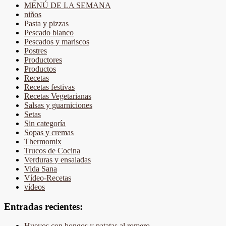
MENÚ DE LA SEMANA
niños
Pasta y pizzas
Pescado blanco
Pescados y mariscos
Postres
Productores
Productos
Recetas
Recetas festivas
Recetas Vegetarianas
Salsas y guarniciones
Setas
Sin categoría
Sopas y cremas
Thermomix
Trucos de Cocina
Verduras y ensaladas
Vida Sana
Vídeo-Recetas
vídeos
Entradas recientes:
Huevos con hongos y patatas al romero