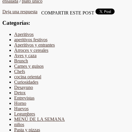
ensalada
/
plato único
Deja una respuesta
COMPARTIR ESTE POST
Categorías:
Aperitivos
aperitivos festivos
Aperitivos y entrantes
Arroces y cereales
Aves y caza
Brunch
Carnes y guisos
Chefs
cocina oriental
Curiosidades
Desayuno
Detox
Entrevistas
Horno
Huevos
Legumbres
MENÚ DE LA SEMANA
niños
Pasta y pizzas