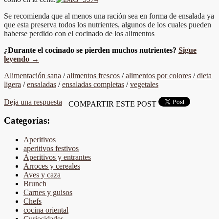
Se recomienda que al menos una ración sea en forma de ensalada ya
que esta preserva todos los nutrientes, algunos de los cuales pueden
haberse perdido con el cocinado de los alimentos
¿Durante el cocinado se pierden muchos nutrientes?
Sigue
leyendo
→
Alimentación sana
/
alimentos frescos
/
alimentos por colores
/
dieta
ligera
/
ensaladas
/
ensaladas completas
/
vegetales
Deja una respuesta
COMPARTIR ESTE POST
Categorías:
Aperitivos
aperitivos festivos
Aperitivos y entrantes
Arroces y cereales
Aves y caza
Brunch
Carnes y guisos
Chefs
cocina oriental
Curiosidades