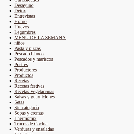
Desayuno
Detox
Entrevistas
Horno
Huevos
Legumbres
MENÚ DE LA SEMANA
niños
Pasta y pizzas
Pescado blanco
Pescados y mariscos
Postres
Productores
Productos
Recetas
Recetas festivas
Recetas Vegetarianas
Salsas y guarniciones
Setas
Sin categoría
Sopas y cremas
Thermomix
Trucos de Cocina
Verduras y ensaladas