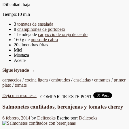
Dificultad: baja
Tiempo:10 min
3
tomates de ensalada
8
champiñones de portobelo
1 bandeja de
carpaccio de oreja de cerdo
160 g de
queso de cabra
20 almendras fritas
Miel
Mostaza
Aceite
Sigue leyendo
→
carpaccios
/
cocina ligera
/
embutidos
/
ensaladas
/
entrantes
/
primer
plato
/
tomate
Deja una respuesta
COMPARTIR ESTE POST
Salmonetes confitados, berenjenas y tomates cherry
6 febrero, 2014
by
Delicooks
Escrito por:
Delicooks