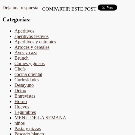
Deja una respuesta
COMPARTIR ESTE POST
Categorías:
Aperitivos
aperitivos festivos
Aperitivos y entrantes
Arroces y cereales
Aves y caza
Brunch
Carnes y guisos
Chefs
cocina oriental
Curiosidades
Desayuno
Detox
Entrevistas
Horno
Huevos
Legumbres
MENÚ DE LA SEMANA
niños
Pasta y pizzas
Pescado blanco