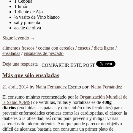
1 Cebolla
1 limón
1 diente de Ajo
½ vasito de Vino blanco
sal y pimienta
aceite de oliva
Sigue leyendo
→
alimentos frescos
/
cocina con cereales
/
cuscus
/
dieta ligera
/
ensaladas
/
ensaladas de pescado
Deja una respuesta
COMPARTIR ESTE POST
Más que sólo ensaladas
21 abril, 2014
by
Naira Fernández
Escrito por:
Naira Fernández
El consumo mínimo recomendado por la
Organización Mundial de
la Salud (OMS)
de verduras, frutas y hortalizas es de
400g
diarios
(excluidas las patatas y otros tubérculos feculentos) para
prevenir enfermedades crónicas como las cardiopatías, el cáncer, la
diabetes o la obesidad, así como para prevenir y mitigar varias
carencias de micronutrientes.
Aunque puede parecer un objetivo
difícil de alcanzar, bastaría con consumir un primer plato de