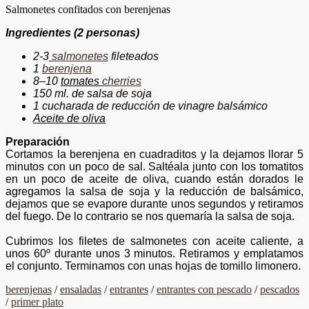
Salmonetes confitados con berenjenas
Ingredientes
(2 personas)
2-
3
salmonetes
fileteados
1
berenjena
8
–
1
0
tomates
cherries
150 ml. de salsa de soja
1 cucharada de reducción
de vinagre
balsámico
Aceite de oliva
Preparación
Cortamos
la berenjena en
cuadraditos y la dejamos llorar 5
minutos con un poco de sal.
S
altéala
junto con los tomatitos
en un poco de aceite de oliva, cuando están dorados le
agregamos la salsa de soja y la reducción de balsámico,
dejamos que
se evapore
durante unos segundos y retiramos
del fuego. De lo contrario se nos quemaría la salsa de soja
.
Cubrimos
los filetes de salmonetes con aceite caliente, a
unos
60º
durante unos 3 minutos. Retiramos y
emplatamos
el
conjunto. Terminamos
con unas hojas de tomillo limonero.
berenjenas
/
ensaladas
/
entrantes
/
entrantes con pescado
/
pescados
/
primer plato