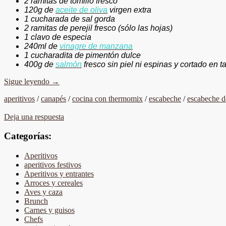
2 ramitas de tomillo fresco
120g de
aceite de oliva
virgen extra
1 cucharada de sal gorda
2 ramitas de perejil fresco (sólo las hojas)
1 clavo de especia
240ml de
vinagre de manzana
1 cucharadita de pimentón dulce
400g de
salmón
fresco sin piel ni espinas
y cortado en t
Sigue leyendo
→
aperitivos
/
canapés
/
cocina con thermomix
/
escabeche
/
escabeche d
Deja una respuesta
Categorías:
Aperitivos
aperitivos festivos
Aperitivos y entrantes
Arroces y cereales
Aves y caza
Brunch
Carnes y guisos
Chefs