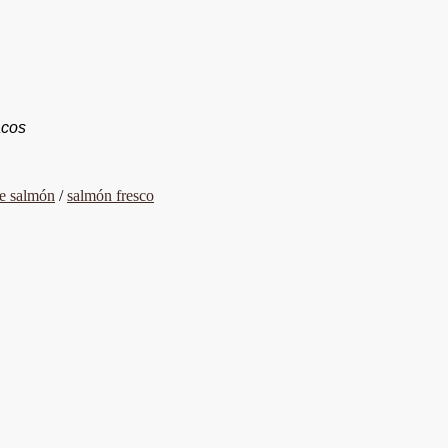
acos
e salmón
/
salmón fresco