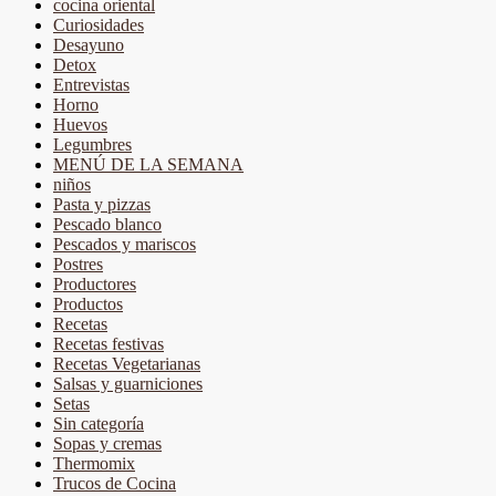
cocina oriental
Curiosidades
Desayuno
Detox
Entrevistas
Horno
Huevos
Legumbres
MENÚ DE LA SEMANA
niños
Pasta y pizzas
Pescado blanco
Pescados y mariscos
Postres
Productores
Productos
Recetas
Recetas festivas
Recetas Vegetarianas
Salsas y guarniciones
Setas
Sin categoría
Sopas y cremas
Thermomix
Trucos de Cocina