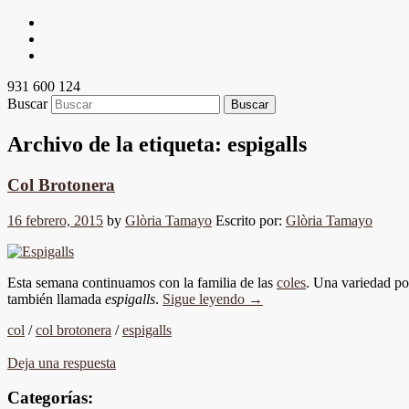
931 600 124
Buscar
Archivo de la etiqueta:
espigalls
Col Brotonera
16 febrero, 2015
by
Glòria Tamayo
Escrito por:
Glòria Tamayo
Esta semana continuamos con la familia de las
coles
. Una variedad po
también llamada
espigalls
.
Sigue leyendo
→
col
/
col brotonera
/
espigalls
Deja una respuesta
Categorías: