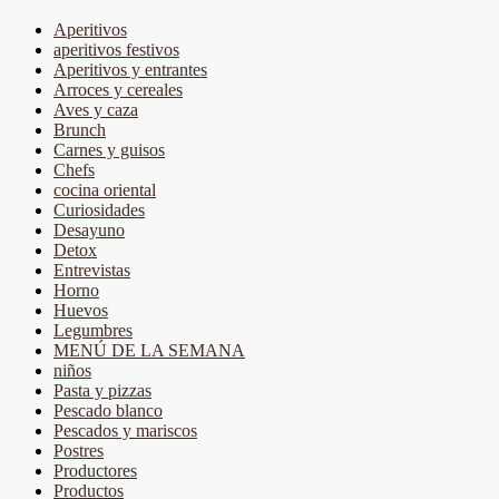
Aperitivos
aperitivos festivos
Aperitivos y entrantes
Arroces y cereales
Aves y caza
Brunch
Carnes y guisos
Chefs
cocina oriental
Curiosidades
Desayuno
Detox
Entrevistas
Horno
Huevos
Legumbres
MENÚ DE LA SEMANA
niños
Pasta y pizzas
Pescado blanco
Pescados y mariscos
Postres
Productores
Productos