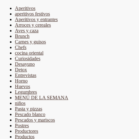
Aperitivos
aperitivos festivos
Aperitivos y entrantes
Arroces y cereales
Aves y caza
Brunch
Carnes y guisos
Chefs
cocina oriental
Curiosidades
Desayuno
Detox
Entrevistas
Horno
Huevos
Legumbres
MENÚ DE LA SEMANA
niños
Pasta y pizzas
Pescado blanco
Pescados y mariscos
Postres
Productores
Productos