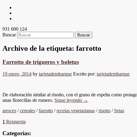
931 600 124
Buscar
Archivo de la etiqueta:
farrotto
Farrotto de trigueros y boletus
19 enero, 2014
by
tarjetadembarque
Escrito por:
tarjetadembarque
De elaboración similar al risotto, con el grano de espelta como prot
unas florecillas de romero.
Sigue leyendo
→
arroces
/
cereales
/
farrotto
/
recetas vegetarianas
/
risotto
/
Setas
1
Respuesta
Categorías: