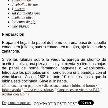
2
zanahorias
2
cebollas tiernas
1
puerro
sal y pimienta rosa
aceite de oliva
2 dientes de
ajo
vino blanco
Preparación
Prepara 4 hojas de papel de horno con una base de cebolla
cortada en juliana, puerro cortado en rodajas, ajo laminado y
zanahoria.
Sirve las lubinas sobre la verdura, agrega un chorrito de
aceite de oliva, una pizca de sal y pimienta y cierra las hojas
de papel de horno formando paquetes o «papillotes».
Introduce los paquetes en el horno sobre una bandeja con el
vino blanco. Asa a 180º durante 10 minutos hasta que la
lubina esté cocinada. Sirve al instante.
cómo cocinar en papillote
/
dietas suculentas
/
lubina al horno
/
lubina asada
/
lubina con verduras
/
platos ricos en vitamina B12
/
recetas con lubina
Deja una respuesta
COMPARTIR ESTE POST