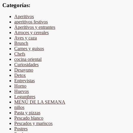
Categorías:
Aperitivos
aperitivos festivos
Aperitivos y entrantes
Arroces y cereales
Aves y caza
Brunch
Carnes y guisos
Chefs
cocina oriental
Curiosidades
Desayuno
Detox
Entrevistas
Horno
Huevos
Legumbres
MENÚ DE LA SEMANA
niños
Pasta y pizzas
Pescado blanco
Pescados y mariscos
Postres