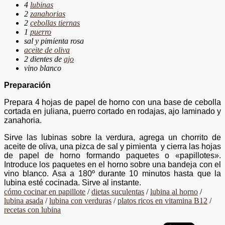
4
lubinas
2
zanahorias
2
cebollas tiernas
1
puerro
sal y pimienta rosa
aceite de oliva
2 dientes de
ajo
vino blanco
Preparación
Prepara 4 hojas de papel de horno con una base de cebolla
cortada en juliana, puerro cortado en rodajas, ajo laminado y
zanahoria.
Sirve las lubinas sobre la verdura, agrega un chorrito de
aceite de oliva, una pizca de sal y pimienta y cierra las hojas
de papel de horno formando paquetes o «papillotes».
Introduce los paquetes en el horno sobre una bandeja con el
vino blanco. Asa a 180º durante 10 minutos hasta que la
lubina esté cocinada. Sirve al instante.
cómo cocinar en papillote
/
dietas suculentas
/
lubina al horno
/
lubina asada
/
lubina con verduras
/
platos ricos en vitamina B12
/
recetas con lubina