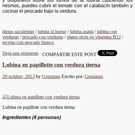
y disponerlo sobre los lomos de la lubina cubriendo los
mismos, puedes cubrir el tomate con el calabacín también y
cocinar el pescado bajo la verdura.
dietas suculentas
/
lubina al horno
/
lubina asada
/
lubina con
verduras
/
pescado con verduras
/
platos ricos en vitamina B12
/
recetas con pescado blanco
Deja una respuesta
COMPARTIR ESTE POST
Lubina en papillotte con verdura tierna
29 octubre, 2013
by
Genuinus
Escrito por:
Genuinus
Lubina en papillote con verdura tierna
Ingredientes
(4 personas)