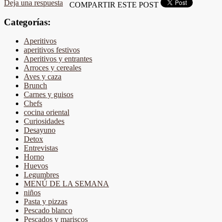
Deja una respuesta
COMPARTIR ESTE POST
Categorías:
Aperitivos
aperitivos festivos
Aperitivos y entrantes
Arroces y cereales
Aves y caza
Brunch
Carnes y guisos
Chefs
cocina oriental
Curiosidades
Desayuno
Detox
Entrevistas
Horno
Huevos
Legumbres
MENÚ DE LA SEMANA
niños
Pasta y pizzas
Pescado blanco
Pescados y mariscos