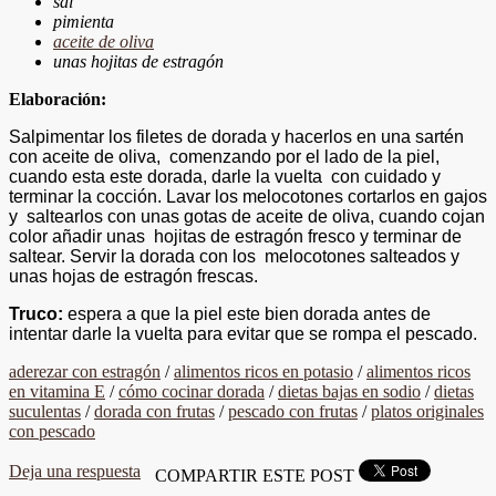
sal
pimienta
aceite de oliva
unas hojitas de estragón
Elaboración:
Salpimentar los filetes de dorada y hacerlos en una sartén
con aceite de oliva, comenzando por el lado de la piel,
cuando esta este dorada, darle la vuelta con cuidado y
terminar la cocción. Lavar los melocotones cortarlos en gajos
y saltearlos con unas gotas de aceite de oliva, cuando cojan
color añadir unas hojitas de estragón fresco y terminar de
saltear. Servir la dorada con los melocotones salteados y
unas hojas de estragón frescas.
Truco:
espera a que la piel este bien dorada antes de
intentar darle la vuelta para evitar que se rompa el pescado.
aderezar con estragón
/
alimentos ricos en potasio
/
alimentos ricos
en vitamina E
/
cómo cocinar dorada
/
dietas bajas en sodio
/
dietas
suculentas
/
dorada con frutas
/
pescado con frutas
/
platos originales
con pescado
Deja una respuesta
COMPARTIR ESTE POST