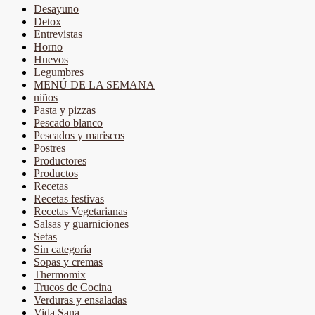
Desayuno
Detox
Entrevistas
Horno
Huevos
Legumbres
MENÚ DE LA SEMANA
niños
Pasta y pizzas
Pescado blanco
Pescados y mariscos
Postres
Productores
Productos
Recetas
Recetas festivas
Recetas Vegetarianas
Salsas y guarniciones
Setas
Sin categoría
Sopas y cremas
Thermomix
Trucos de Cocina
Verduras y ensaladas
Vida Sana