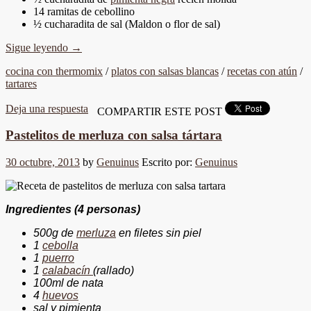
14 ramitas de cebollino
½ cucharadita de sal (Maldon o flor de sal)
Sigue leyendo
→
cocina con thermomix
/
platos con salsas blancas
/
recetas con atún
/
tartares
Deja una respuesta
COMPARTIR ESTE POST
Pastelitos de merluza con salsa tártara
30 octubre, 2013
by
Genuinus
Escrito por:
Genuinus
Ingredientes (4 personas)
500g de
merluza
en filetes sin piel
1
cebolla
1
puerro
1
calabacín
(rallado)
100ml de nata
4
huevos
sal y pimienta