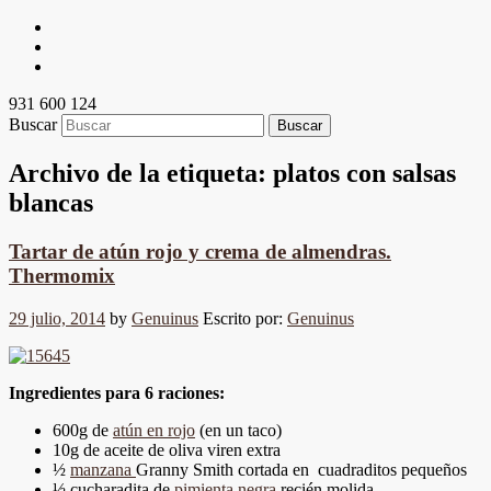
931 600 124
Buscar
Archivo de la etiqueta:
platos con salsas
blancas
Tartar de atún rojo y crema de almendras.
Thermomix
29 julio, 2014
by
Genuinus
Escrito por:
Genuinus
Ingredientes para 6 raciones:
600g de
atún en rojo
(en un taco)
10g de aceite de oliva viren extra
½
manzana
Granny Smith cortada en cuadraditos pequeños
½ cucharadita de
pimienta negra
recién molida