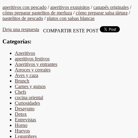
aperitivos con pescado
/
aperitivos exquisitos
/
canapés originales
/
cómo preparar pastelitos de merluza
/
cómo preparar salsa tártara
/
pastelitos de pescado
/
platos con salsas blancas
Deja una respuesta
COMPARTIR ESTE POST
Categorías:
Aperitivos
aperitivos festivos
Aperitivos y entrantes
Arroces y cereales
Aves y caza
Brunch
Carnes y guisos
Chefs
cocina oriental
Curiosidades
Desayuno
Detox
Entrevistas
Horno
Huevos
Legumbres