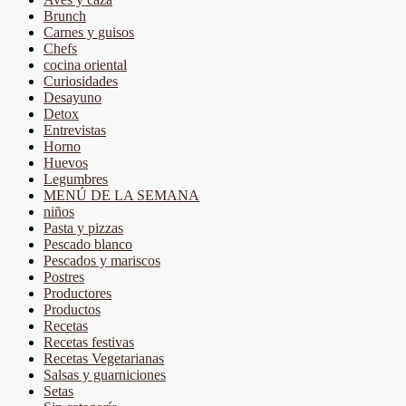
Brunch
Carnes y guisos
Chefs
cocina oriental
Curiosidades
Desayuno
Detox
Entrevistas
Horno
Huevos
Legumbres
MENÚ DE LA SEMANA
niños
Pasta y pizzas
Pescado blanco
Pescados y mariscos
Postres
Productores
Productos
Recetas
Recetas festivas
Recetas Vegetarianas
Salsas y guarniciones
Setas