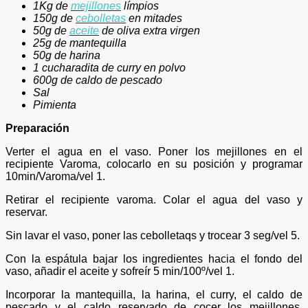
1Kg de
mejillones
límpios
150g de
cebolletas
en mitades
50g de
aceite
de oliva extra virgen
25g de mantequilla
50g de harina
1 cucharadita de curry en polvo
600g de caldo de pescado
Sal
Pimienta
Preparación
Verter el agua en el vaso. Poner los mejillones en el
recipiente Varoma, colocarlo en su posición y programar
10min/Varoma/vel 1.
Retirar el recipiente varoma. Colar el agua del vaso y
reservar.
Sin lavar el vaso, poner las cebolletaqs y trocear 3 seg/vel 5.
Con la espátula bajar los ingredientes hacia el fondo del
vaso, añadir el aceite y sofreír 5 min/100º/vel 1.
Incorporar la mantequilla, la harina, el curry, el caldo de
pescado y el caldo reservado de cocer los mejillones.