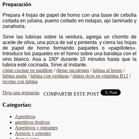
Preparación
Prepara 4 hojas de papel de horno con una base de cebolla
cortada en juliana, puerro cortado en rodajas, ajo laminado y
zanahoria.
Sirve las lubinas sobre la verdura, agrega un chorrito de
aceite de oliva, una pizca de sal y pimienta y cierra las hojas
de papel de horno formando paquetes o «papillotes».
Introduce los paquetes en el horno sobre una bandeja con el
vino blanco. Asa a 180º durante 10 minutos hasta que la
lubina esté cocinada. Sirve al instante.
cómo cocinar en papillote
/
dietas suculentas
/
lubina al horno
/
lubina asada
/
lubina con verduras
/
platos ricos en vitamina B12
/
recetas con lubina
Deja una respuesta
COMPARTIR ESTE POST
Categorías:
Aperitivos
aperitivos festivos
Aperitivos y entrantes
Arroces y cereales
Aves y caza