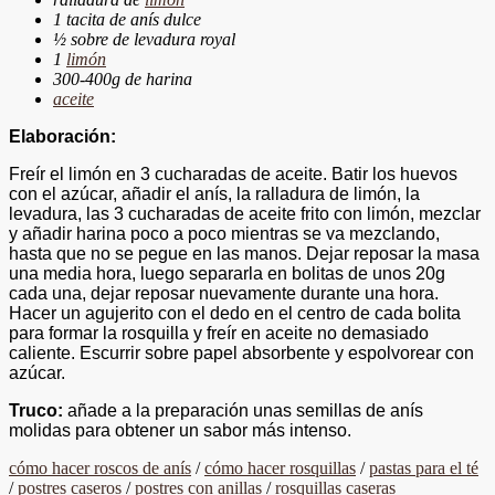
1 tacita de anís dulce
½ sobre de levadura royal
1
limón
300-400g de harina
aceite
Elaboración:
Freír el limón en 3 cucharadas de aceite. Batir los huevos
con el azúcar, añadir el anís, la ralladura de limón, la
levadura, las 3 cucharadas de aceite frito con limón, mezclar
y añadir harina poco a poco mientras se va mezclando,
hasta que no se pegue en las manos. Dejar reposar la masa
una media hora, luego separarla en bolitas de unos 20g
cada una, dejar reposar nuevamente durante una hora.
Hacer un agujerito con el dedo en el centro de cada bolita
para formar la rosquilla y freír en aceite no demasiado
caliente. Escurrir sobre papel absorbente y espolvorear con
azúcar.
Truco:
añade a la preparación unas semillas de anís
molidas para obtener un sabor más intenso.
cómo hacer roscos de anís
/
cómo hacer rosquillas
/
pastas para el té
/
postres caseros
/
postres con anillas
/
rosquillas caseras