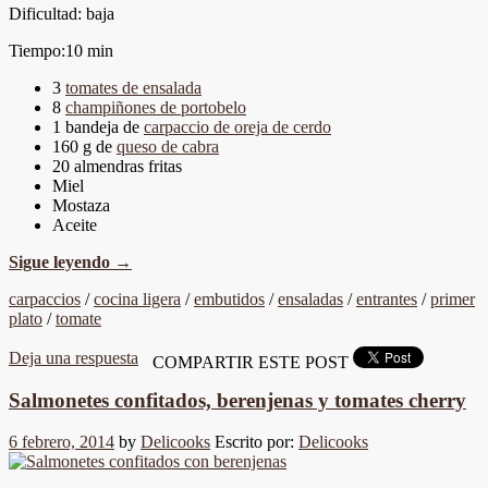
Dificultad: baja
Tiempo:10 min
3
tomates de ensalada
8
champiñones de portobelo
1 bandeja de
carpaccio de oreja de cerdo
160 g de
queso de cabra
20 almendras fritas
Miel
Mostaza
Aceite
Sigue leyendo
→
carpaccios
/
cocina ligera
/
embutidos
/
ensaladas
/
entrantes
/
primer
plato
/
tomate
Deja una respuesta
COMPARTIR ESTE POST
Salmonetes confitados, berenjenas y tomates cherry
6 febrero, 2014
by
Delicooks
Escrito por:
Delicooks