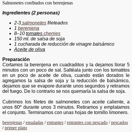
Salmonetes confitados con berenjenas
Ingredientes
(2 personas)
2-
3
salmonetes
fileteados
1
berenjena
8
–
1
0
tomates
cherries
150 ml. de salsa de soja
1 cucharada de reducción
de vinagre
balsámico
Aceite de oliva
Preparación
Cortamos
la berenjena en
cuadraditos y la dejamos llorar 5
minutos con un poco de sal.
S
altéala
junto con los tomatitos
en un poco de aceite de oliva, cuando están dorados le
agregamos la salsa de soja y la reducción de balsámico,
dejamos que
se evapore
durante unos segundos y retiramos
del fuego. De lo contrario se nos quemaría la salsa de soja
.
Cubrimos
los filetes de salmonetes con aceite caliente, a
unos
60º
durante unos 3 minutos. Retiramos y
emplatamos
el
conjunto. Terminamos
con unas hojas de tomillo limonero.
berenjenas
/
ensaladas
/
entrantes
/
entrantes con pescado
/
pescados
/
primer plato