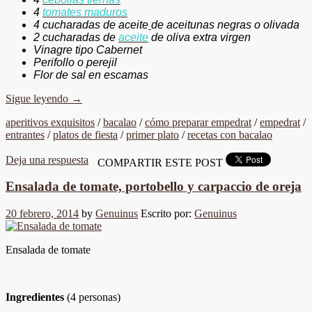
4
tomates maduros
4 cucharadas de aceite
de aceitunas negras o olivada
2 cucharadas de
aceite
de oliva extra virgen
Vinagre tipo Cabernet
Perifollo o perejil
Flor de sal en escamas
Sigue leyendo
→
aperitivos exquisitos
/
bacalao
/
cómo preparar empedrat
/
empedrat
/
entrantes
/
platos de fiesta
/
primer plato
/
recetas con bacalao
Deja una respuesta
COMPARTIR ESTE POST
Ensalada de tomate, portobello y carpaccio de oreja
20 febrero, 2014
by
Genuinus
Escrito por:
Genuinus
Ensalada de tomate
Ingredientes
(4 personas)