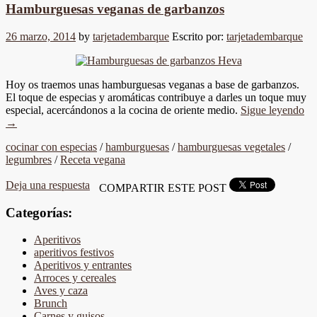
Hamburguesas veganas de garbanzos
26 marzo, 2014
by
tarjetadembarque
Escrito por:
tarjetadembarque
Hoy os traemos unas hamburguesas veganas a base de garbanzos.
El toque de especias y aromáticas contribuye a darles un toque muy
especial, acercándonos a la cocina de oriente medio.
Sigue leyendo
→
cocinar con especias
/
hamburguesas
/
hamburguesas vegetales
/
legumbres
/
Receta vegana
Deja una respuesta
COMPARTIR ESTE POST
Categorías:
Aperitivos
aperitivos festivos
Aperitivos y entrantes
Arroces y cereales
Aves y caza
Brunch
Carnes y guisos