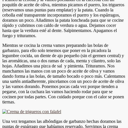
poquitín de aceite de oliva, mientras picamos el puerro, los trigueros
(reservamos unas puntas para emplatar) y la patata. Cuando la
cebolla esté transparente incorporamos el puerro y los espárragos,
doramos un poco. Añadimos la patata loncheada para que se cocine
rápido y cubrimos con caldo de verdura o agua. Dejamos cocer
hasta que la verdura esté al dente. Salpimentamos. Apagamos el
fuego y trituramos.
Mientras se cocina la crema vamos preparando las bolas de
garbanzo, para ello solo tenemos que poner en la picadora la
legumbre cocida, un diente de ajo pequeño (sin el germen central) y
las aromáticas, una o dos ramas de cada, menta y cilantro, solo las
hojas. Añadimos una pizca de sal y pimienta. Trituramos. Nos
manchamos las manos con un poco de aceite de oliva y vamos
dando forma a las bolas, de tamaño bocado o poco más. Calentamos
una sartén antiadherente, pincelamos con un poco de aceite de oliva
y las vamos dorando. Ponemos pocas cada vez porque tienden a
pegarse, con la cuchara las vamos haciendo rodar para que se
cocinen por todas partes. Con cuidado porque con el calor se ponen
tiernas.
Una vez tengamos las albóndigas de garbanzo hechas doramos las
puntas de espárrago que habíamos reservado. Servimos la crema