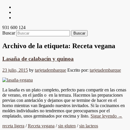
931 600 124
Buscar
Archivo de la etiqueta:
Receta vegana
Lasaña de calabacín y quinoa
23 julio, 2015
by
tarjetadembarque
Escrito por:
tarjetadembarque
La lasaña es un plato completo, perfecto para compartir en las cenas
de verano, en el jardín o en la terraza. Hacemos las preparaciones
previas con antelación y dejamos que se termine de hacer en el
horno mientras van llegando nuestros invitados. Si la cocinamos en
moldes individuales no tendremos que preocuparnos por el
emplatado, unos germinados por encima y listo.
Sigue leyendo
→
receta ligera
/
Receta vegana
/
sin gluten
/
sin lacteos