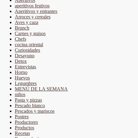
Aperitivos
aperitivos festivos
Aperitivos y entrantes
Arroces y cereales
Aves y caza
Brunch
Carnes y guisos
Chefs
cocina oriental
Curiosidades
Desayuno
Detox
Entrevistas
Horno
Huevos
Legumbres
MENÚ DE LA SEMANA
niños
Pasta y pizzas
Pescado blanco
Pescados y mariscos
Postres
Productores
Productos
Recetas