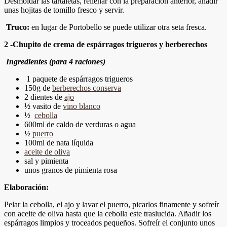
Desmoldar las tartaletas, rellenar con la preparación anterior, añadir
unas hojitas de tomillo fresco y servir.
Truco:
en lugar de Portobello se puede utilizar otra seta fresca.
2 -Chupito de crema de espárragos trigueros y berberechos
Ingredientes (para 4 raciones)
1 paquete de espárragos trigueros
150g de
berberechos conserva
2 dientes de
ajo
½ vasito de
vino blanco
½
cebolla
600ml de caldo de verduras o agua
½
puerro
100ml de nata líquida
aceite de oliva
sal y pimienta
unos granos de pimienta rosa
Elaboración:
Pelar la cebolla, el ajo y lavar el puerro, picarlos finamente y sofreír
con aceite de oliva hasta que la cebolla este traslucida. Añadir los
espárragos limpios y troceados pequeños. Sofreír el conjunto unos