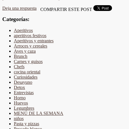
Deja una respuesta
COMPARTIR ESTE POST
Categorías:
Aperitivos
aperitivos festivos
Aperitivos y entrantes
Arroces y cereales
Aves y caza
Brunch
Carnes y guisos
Chefs
cocina oriental
Curiosidades
Desayuno
Detox
Entrevistas
Horno
Huevos
Legumbres
MENÚ DE LA SEMANA
niños
Pasta y pizzas
Pescado blanco