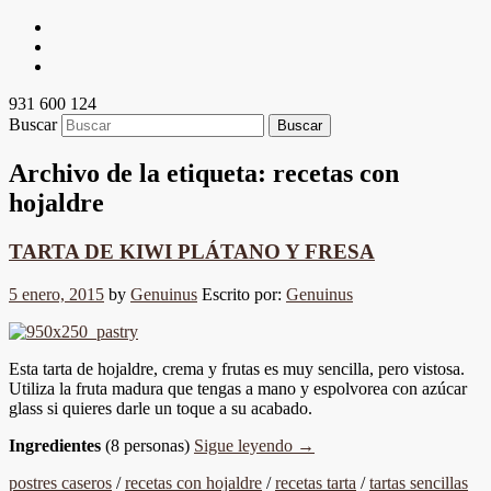
931 600 124
Buscar
Archivo de la etiqueta:
recetas con
hojaldre
TARTA DE KIWI PLÁTANO Y FRESA
5 enero, 2015
by
Genuinus
Escrito por:
Genuinus
Esta tarta de hojaldre, crema y frutas es muy sencilla, pero vistosa.
Utiliza la fruta madura que tengas a mano y espolvorea con azúcar
glass si quieres darle un toque a su acabado.
Ingredientes
(8 personas)
Sigue leyendo
→
postres caseros
/
recetas con hojaldre
/
recetas tarta
/
tartas sencillas