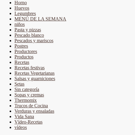
Horno
Huevos
Legumbres
MENÚ DE LA SEMANA
niños
Pasta y pizzas
Pescado blanco
Pescados y mariscos
Postres
Productores
Productos
Recetas
Recetas festivas
Recetas Vegetarianas
Salsas y guarniciones
Setas
Sin categoría
Sopas y cremas
Thermomix
Trucos de Cocina
Verduras y ensaladas
Vida Sana
Vídeo-Recetas
vídeos