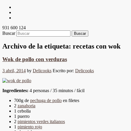
931 600 124
Buscar
Archivo de la etiqueta:
recetas con wok
Wok de pollo con verduras
3 abril, 2014
by
Delicooks
Escrito por:
Delicooks
Ingredientes:
4 personas / 35 minutos / fácil
700g de
pechuga de pollo
en filetes
2
zanahoria
1 cebolla
1 puerro
2
pimientos verdes italianos
1
pimiento rojo