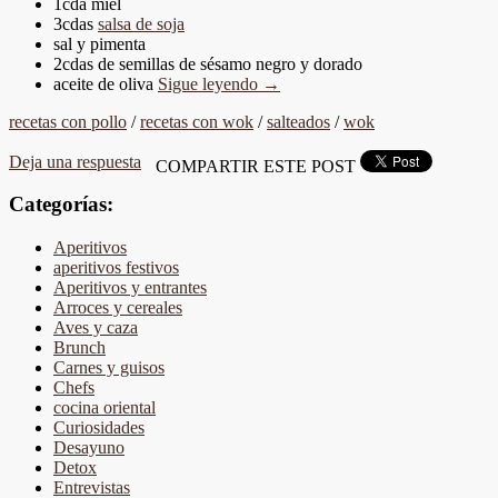
1cda miel
3cdas
salsa de soja
sal y pimenta
2cdas de semillas de sésamo negro y dorado
aceite de oliva
Sigue leyendo
→
recetas con pollo
/
recetas con wok
/
salteados
/
wok
Deja una respuesta
COMPARTIR ESTE POST
Categorías:
Aperitivos
aperitivos festivos
Aperitivos y entrantes
Arroces y cereales
Aves y caza
Brunch
Carnes y guisos
Chefs
cocina oriental
Curiosidades
Desayuno
Detox
Entrevistas