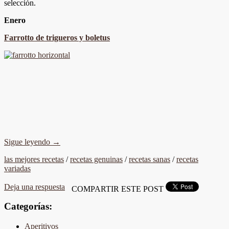
selección.
Enero
Farrotto de trigueros y boletus
Sigue leyendo
→
las mejores recetas
/
recetas genuinas
/
recetas sanas
/
recetas
variadas
Deja una respuesta
COMPARTIR ESTE POST
Categorías:
Aperitivos