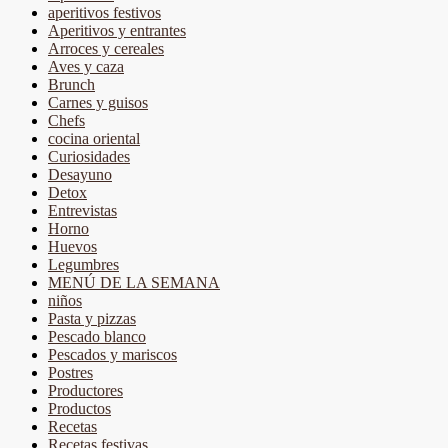
aperitivos festivos
Aperitivos y entrantes
Arroces y cereales
Aves y caza
Brunch
Carnes y guisos
Chefs
cocina oriental
Curiosidades
Desayuno
Detox
Entrevistas
Horno
Huevos
Legumbres
MENÚ DE LA SEMANA
niños
Pasta y pizzas
Pescado blanco
Pescados y mariscos
Postres
Productores
Productos
Recetas
Recetas festivas