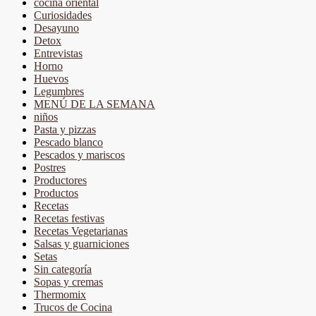
cocina oriental
Curiosidades
Desayuno
Detox
Entrevistas
Horno
Huevos
Legumbres
MENÚ DE LA SEMANA
niños
Pasta y pizzas
Pescado blanco
Pescados y mariscos
Postres
Productores
Productos
Recetas
Recetas festivas
Recetas Vegetarianas
Salsas y guarniciones
Setas
Sin categoría
Sopas y cremas
Thermomix
Trucos de Cocina