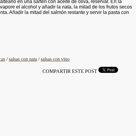
altearlo en una sartén con aceite de oliva, reservar. En la
apore el alcohol y añadir la nata, la mitad de los frutos secos
nta. Añadir la mitad del salmón restante y servir la pasta con
cas
/
salsas con nata
/
salsas con vino
COMPARTIR ESTE POST