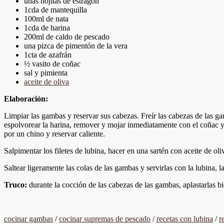
unas hojitas de estragón
1cda de mantequilla
100ml de nata
1cda de harina
200ml de caldo de pescado
una pizca de pimentón de la vera
1cta de azafrán
½ vasito de coñac
sal y pimienta
aceite de oliva
Elaboración:
Limpiar las gambas y reservar sus cabezas. Freír las cabezas de las g
espolvorear la harina, remover y mojar inmediatamente con el coñac y 
por un chino y reservar caliente.
Salpimentar los filetes de lubina, hacer en una sartén con aceite de oli
Saltear ligeramente las colas de las gambas y servirlas con la lubina, 
Truco:
durante la cocción de las cabezas de las gambas, aplastarlas bi
cocinar gambas
/
cocinar supremas de pescado
/
recetas con lubina
/
r