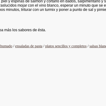
a piel y espinas de salmón y cortarlo en dados, salpimentarlo y s
raslucidos mojar con el vino blanco, esperar un minuto que se ev
s minutos, triturar con un turmix y poner a punto de sal y pimie
ba más los sabores de ésta.
 ahumado
/
ensaladas de pasta
/
platos sencillos y completos
/
salsas blan