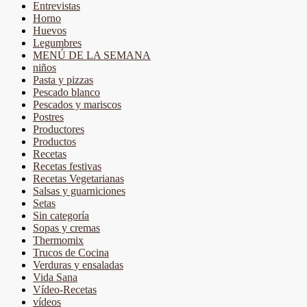
Entrevistas
Horno
Huevos
Legumbres
MENÚ DE LA SEMANA
niños
Pasta y pizzas
Pescado blanco
Pescados y mariscos
Postres
Productores
Productos
Recetas
Recetas festivas
Recetas Vegetarianas
Salsas y guarniciones
Setas
Sin categoría
Sopas y cremas
Thermomix
Trucos de Cocina
Verduras y ensaladas
Vida Sana
Vídeo-Recetas
vídeos