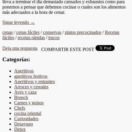
lleva a terminar el día demasiado cansados y exhaustos como para
ponernos a pensar que debemos cocinar o cuales son los alimentos
más adecuados a la hora de cenar.
Sigue leyendo
→
cenas
/
cenas fáciles
/
conservas
/
platos precocinados
/
Recetas
fáciles
/
recetas rápidas
/
trucos
Deja una respuesta
COMPARTIR ESTE POST
Categorías:
Aperitivos
aperitivos festivos
Aperitivos y entrantes
Arroces y cereales
Aves y caza
Brunch
Carnes y guisos
Chefs
cocina oriental
Curiosidades
Desayuno
Detox